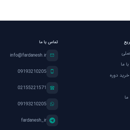
یع
تماس با ما
صلی
info@fardanesh.ir
ا ما
09193210205
خرید دوره
02155221571
ما
09193210205
fardanesh_ir