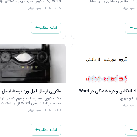
که عملا می خواهیم با آن مواج...
Word یک ماکروی مفید دیگر خدمتتان تق...
1392-12-15 | وحید فرزام
لب
ادامه مطلب
د انعکاس و درخشندگی در Word
ماکروی ارسال فایل ورد توسط ایمیل
یبا و مهیج :
یک ماکروی بسیار جالب و مهم که می توان
محیط برنامه نویسی Word از آن استفاده...
1392-12-09 | وحید فرزام
لب
ادامه مطلب